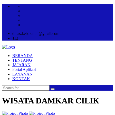
dinas.kebakaran@gmail.com
112
BERANDA
TENTANG
JAJARAN
Portal Aplikasi
LAYANAN
KONTAK
WISATA DAMKAR CILIK