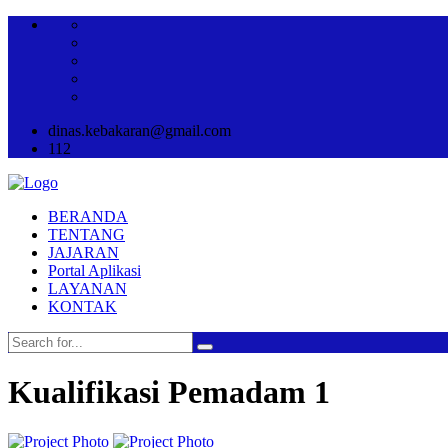
dinas.kebakaran@gmail.com
112
BERANDA
TENTANG
JAJARAN
Portal Aplikasi
LAYANAN
KONTAK
Kualifikasi Pemadam 1